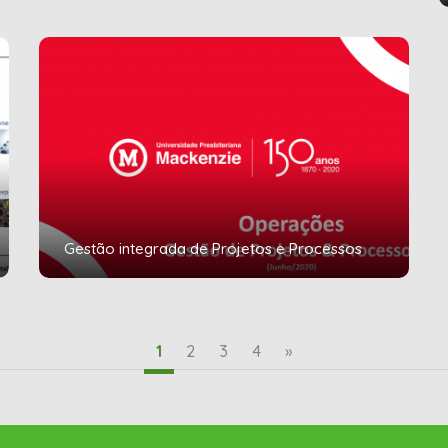
Gestão integrada de Projetos e Processos
1
2
3
4
»