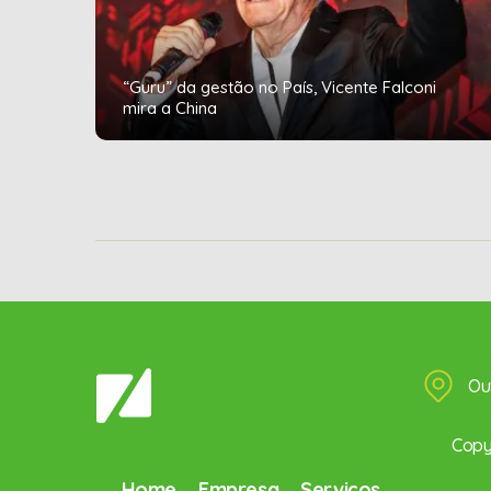
“Guru” da gestão no País, Vicente Falconi
mira a China
Ou
Copyr
Home
Empresa
Serviços