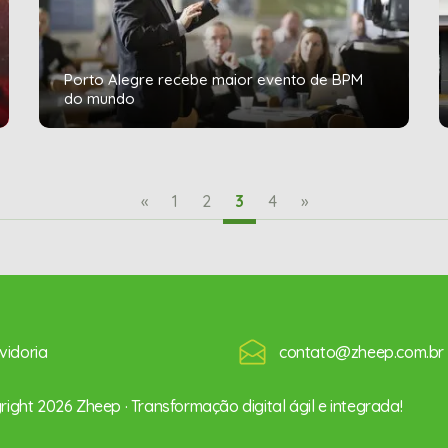
Porto Alegre recebe maior evento de BPM
do mundo
«
1
2
3
4
»
vidoria
contato@zheep.com.br
ight 2026 Zheep · Transformação digital ágil e integrada!