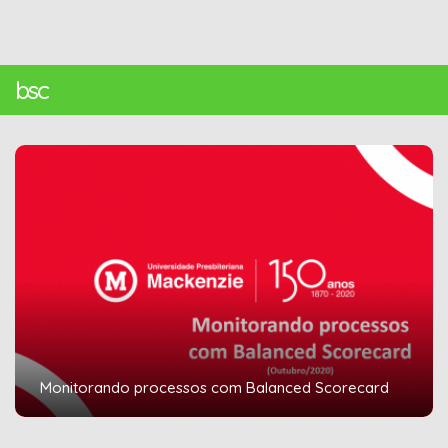
bsc
Monitorando processos com Balanced Scorecard