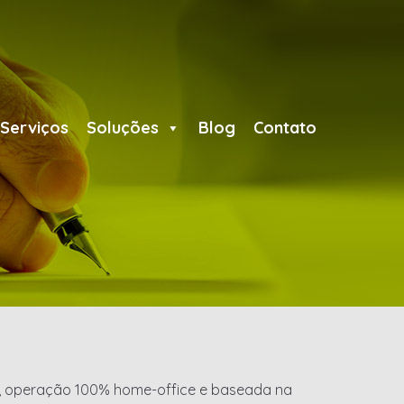
Serviços
Soluções
Blog
Contato
a, operação 100% home-office e baseada na